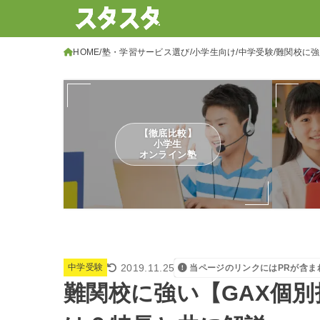
HOME
塾・学習サービス選び
小学生向け
中学受験
難関校に強
【徹底比較】
小学生
オンライン塾
2019.11.25
中学受験
当ページのリンクにはPRが含ま
難関校に強い【GAX個