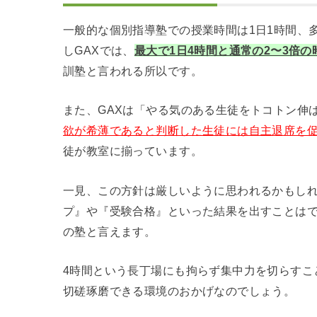
一般的な個別指導塾での授業時間は1日1時間、
しGAXでは、
最大で1日4時間と通常の2〜3倍
訓塾と言われる所以です。
また、GAXは「やる気のある生徒をトコトン伸
欲が希薄であると判断した生徒には自主退席を
徒が教室に揃っています。
一見、この方針は厳しいように思われるかもし
プ』や『受験合格』といった結果を出すことは
の塾と言えます。
4時間という長丁場にも拘らず集中力を切らすこ
切磋琢磨できる環境のおかげなのでしょう。