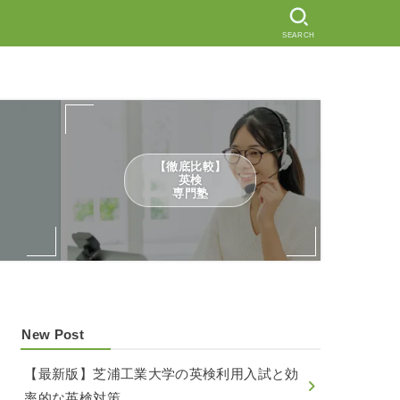
SEARCH
【徹底比較】
英検
専門塾
New Post
【最新版】芝浦工業大学の英検利用入試と効
率的な英検対策