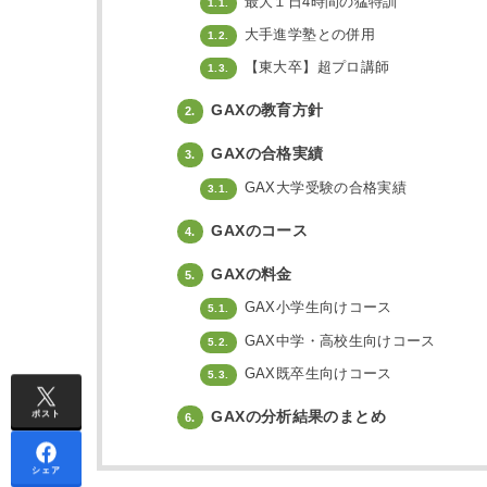
最大１日4時間の猛特訓
1.1.
大手進学塾との併用
1.2.
【東大卒】超プロ講師
1.3.
GAXの教育方針
2.
GAXの合格実績
3.
GAX大学受験の合格実績
3.1.
GAXのコース
4.
GAXの料金
5.
GAX小学生向けコース
5.1.
GAX中学・高校生向けコース
5.2.
GAX既卒生向けコース
5.3.
GAXの分析結果のまとめ
ポスト
6.
シェア