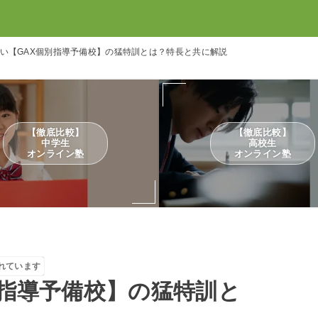
い【GAX個別指導予備校】の猛特訓とは？特長と共に解説
【徹底比較】
【徹底比較】
中学生
高校生
オンライン塾
オンライン塾
れています
別指導予備校】の猛特訓と