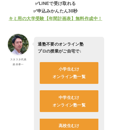
✅LINEで受け取れる
✅申込みかんたん30秒
キミ用の大学受験【年間計画表】無料作成中！
通塾不要のオンライン塾
プロの授業がご自宅で
↓
スタスタ代表
鈴木孝一
小学生むけ
オンライン塾一覧
中学生むけ
オンライン塾一覧
高校生むけ