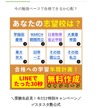
今の勉強ペースで合格できるか心配？
＼受験生必見！今だけ特別キャンペーン／
✅スタスタ塾公式