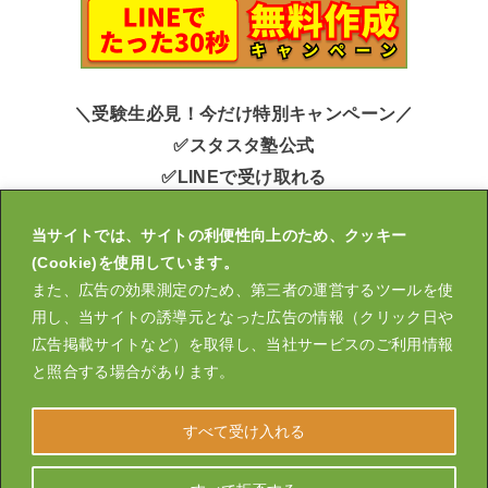
＼受験生必見！今だけ特別キャンペーン／
✅スタスタ塾公式
✅LINEで受け取れる
✅申込みかんたん30秒
当サイトでは、サイトの利便性向上のため、クッキー
キミ用の大学受験【年間計画表】無料作成中！
(Cookie)を使用しています。
また、広告の効果測定のため、第三者の運営するツールを使
用し、当サイトの誘導元となった広告の情報（クリック日や
広告掲載サイトなど）を取得し、当社サービスのご利用情報
運営会社
大学受験スタスタ塾
スタスタLIVE
と照合する場合があります。
英検オンライン塾ならスタスタLIVE英検®｜個別指導で合格まで
伴走
すべて受け入れる
プライバシーポリシー
特定商取引法に基づく表示
お問い合わせ
掲載のお問い合わせ