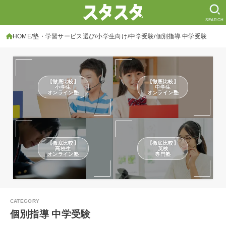
SEARCH
HOME
塾・学習サービス選び
小学生向け
中学受験
個別指導 中学受験
【徹底比較】
【徹底比較】
小学生
中学生
オンライン塾
オンライン塾
【徹底比較】
【徹底比較】
高校生
英検
オンライン塾
専門塾
個別指導 中学受験