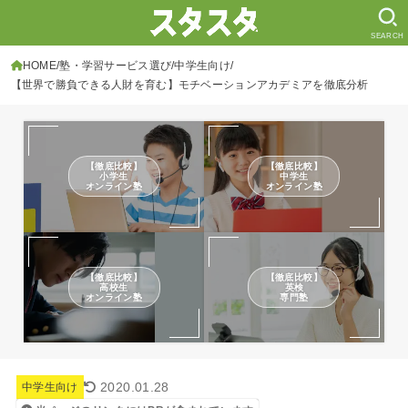
SEARCH
HOME
塾・学習サービス選び
中学生向け
【世界で勝負できる人財を育む】モチベーションアカデミアを徹底分析
【徹底比較】
【徹底比較】
小学生
中学生
オンライン塾
オンライン塾
【徹底比較】
【徹底比較】
高校生
英検
オンライン塾
専門塾
2020.01.28
中学生向け