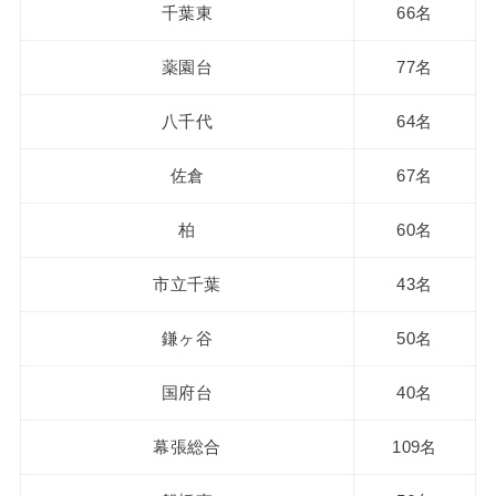
千葉東
66名
薬園台
77名
八千代
64名
佐倉
67名
柏
60名
市立千葉
43名
鎌ヶ谷
50名
国府台
40名
幕張総合
109名