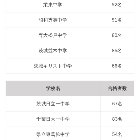
栄東中学
92名
昭和秀英中学
91名
専大松戸中学
89名
茨城並木中学
85名
茨城キリスト中学
66名
学校名
合格者数
茨城日立一中学
67名
千葉日大一中学
83名
県立東葛飾中学
54名