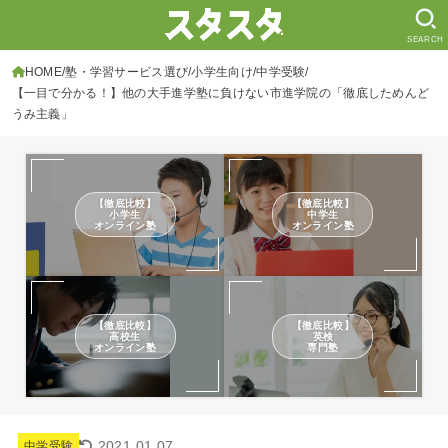
SEARCH
HOME
塾・学習サービス選び
小学生向け
中学受験
【一目で分かる！】他の大手進学塾に負けない市進学院の「徹底しためんど
うみ主義」
【徹底比較】
【徹底比較】
小学生
中学生
オンライン塾
オンライン塾
【徹底比較】
【徹底比較】
高校生
英検
オンライン塾
専門塾
2021.01.07
中学受験