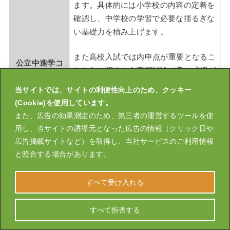
ます。具体的には小学校の内容の定着を
確認し、中学校の学習で必要な揺るぎな
い基礎力を積み上げます。
また高校入試では内申点が重要となるこ
公立中進学コ
とから、初めから定期試験で良い成績が
ース
取れるようスタートダッシュできるよう
当サイトでは、サイトの利便性向上のため、クッキー
な準備を進めます。
(Cookie)を使用しています。
また、広告の効果測定のため、第三者の運営するツールを使
また中学以降部活などの課外活動と同時
用し、当サイトの誘導元となった広告の情報（クリック日や
に学習を進められるよう勉強習慣の確立
広告掲載サイトなど）を取得し、当社サービスのご利用情報
を行います。
と照合する場合があります。
すべて受け入れる
私立中学受験のための対策を行うコース
です。4年生ではパターンを暗記するこ
すべて拒否する
とをせず、思考力を養成することに重き
をおきます。