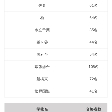
佐倉
61名
柏
64名
市立千葉
35名
鎌ヶ谷
44名
国府台
54名
幕張総合
105名
船橋東
72名
松戸国際
41名
学校名
合格者数