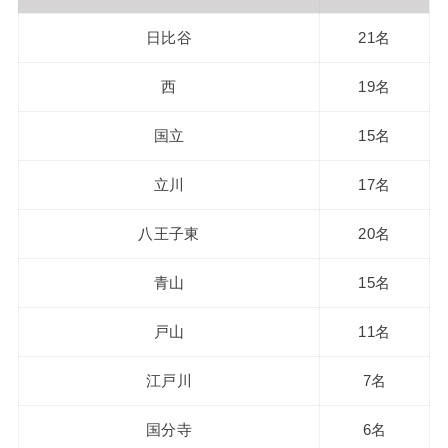
日比谷
21名
西
19名
国立
15名
立川
17名
八王子東
20名
青山
15名
戸山
11名
江戸川
7名
国分寺
6名