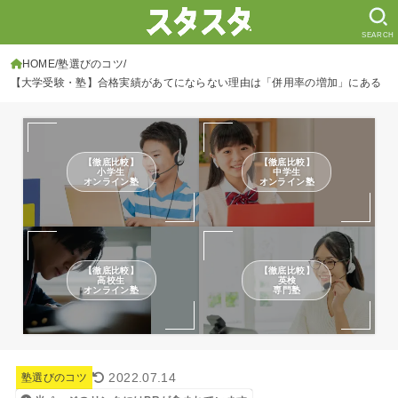
SEARCH
HOME
塾選びのコツ
【大学受験・塾】合格実績があてにならない理由は「併用率の増加」にある
【徹底比較】
【徹底比較】
小学生
中学生
オンライン塾
オンライン塾
【徹底比較】
【徹底比較】
高校生
英検
オンライン塾
専門塾
2022.07.14
塾選びのコツ