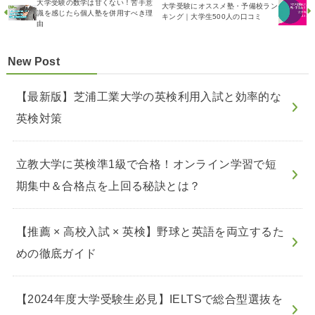
大学受験の数学は甘くない！苦手意
大学受験にオススメ塾・予備校ラン
識を感じたら個人塾を併用すべき理
キング｜大学生500人の口コミ
由
New Post
【最新版】芝浦工業大学の英検利用入試と効率的な
英検対策
立教大学に英検準1級で合格！オンライン学習で短
期集中＆合格点を上回る秘訣とは？
【推薦 × 高校入試 × 英検】野球と英語を両立するた
めの徹底ガイド
【2024年度大学受験生必見】IELTSで総合型選抜を