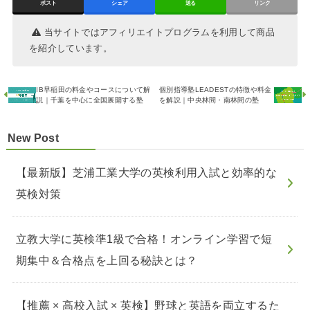
ポスト
シェア
送る
リンク
当サイトではアフィリエイトプログラムを利用して商品
を紹介しています。
IB早稲田の料金やコースについて解
個別指導塾LEADESTの特徴や料金
説｜千葉を中心に全国展開する塾
を解説｜中央林間・南林間の塾
New Post
【最新版】芝浦工業大学の英検利用入試と効率的な
英検対策
立教大学に英検準1級で合格！オンライン学習で短
期集中＆合格点を上回る秘訣とは？
【推薦 × 高校入試 × 英検】野球と英語を両立するた