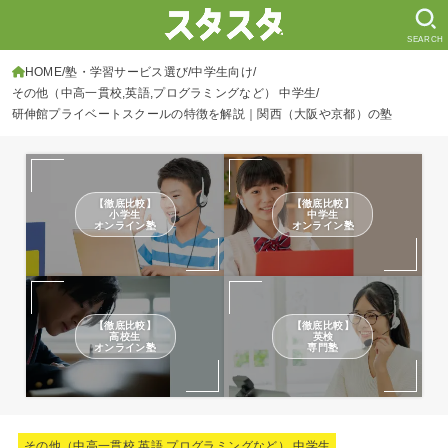
SEARCH
HOME
塾・学習サービス選び
中学生向け
その他（中高一貫校,英語,プログラミングなど） 中学生
研伸館プライベートスクールの特徴を解説｜関西（大阪や京都）の塾
【徹底比較】
【徹底比較】
小学生
中学生
オンライン塾
オンライン塾
【徹底比較】
【徹底比較】
高校生
英検
オンライン塾
専門塾
その他（中高一貫校,英語,プログラミングなど） 中学生