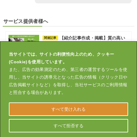
サービス提供者様へ
【紹介記事作成・掲載】質の高い
関連記事
教育を全てのご家庭へ
2022.06.15
当サイトでは、サイトの利便性向上のため、クッキー
(Cookie)を使用しています。
また、広告の効果測定のため、第三者の運営するツールを使
用し、当サイトの誘導元となった広告の情報（クリック日や
広告掲載サイトなど）を取得し、当社サービスのご利用情報
運営会社
大学受験スタスタ塾
スタスタLIVE
と照合する場合があります。
英検オンライン塾ならスタスタLIVE英検®｜個別指導で合格まで
伴走
すべて受け入れる
プライバシーポリシー
特定商取引法に基づく表示
お問い合わせ
掲載のお問い合わせ
すべて拒否する
© 2026 Studystudio, Inc. All Rights Reserved.