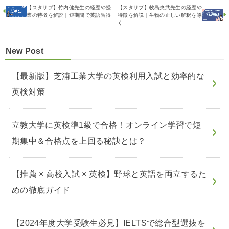
【スタサプ】竹内健先生の経歴や授
【スタサプ】牧島央武先生の経歴や
業の特徴を解説｜短期間で英語習得
特徴を解説｜生物の正しい解釈を導
く
New Post
【最新版】芝浦工業大学の英検利用入試と効率的な
英検対策
立教大学に英検準1級で合格！オンライン学習で短
期集中＆合格点を上回る秘訣とは？
【推薦 × 高校入試 × 英検】野球と英語を両立するた
めの徹底ガイド
【2024年度大学受験生必見】IELTSで総合型選抜を