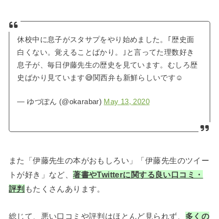
休校中に息子がスタサプをやり始めました。｢歴史面
白くない。覚えることばかり。｣と言ってた理数好き
息子が、毎日伊藤先生の歴史を見ています。むしろ歴
史ばかり見ています😅関西弁も新鮮らしいです☺️
— ゆづぽん (@okarabar)
May 13, 2020
また「伊藤先生の本がおもしろい」「伊藤先生のツイー
トが好き」など、
著書やTwitterに関する良い口コミ・
評判
もたくさんあります。
総じて、悪い口コミや評判はほとんど見られず、
多くの