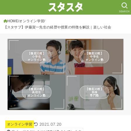
SEARCH
HOME
オンライン学習
【スタサプ】伊藤賀一先生の経歴や授業の特徴を解説｜楽しい社会
【徹底比較】
【徹底比較】
小学生
中学生
オンライン塾
オンライン塾
【徹底比較】
【徹底比較】
高校生
英検
オンライン塾
専門塾
2021.07.20
オンライン学習