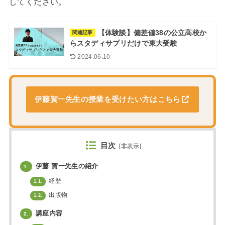
してください。
【体験談】偏差値38の公立高校か
関連記事
らスタディサプリだけで東大受験
2024.06.10
伊藤賀一先生の授業を受けたい方はこちら
目次
[
非表示
]
伊藤 賀一先生の紹介
1.
経歴
1.1.
出版物
1.2.
講座内容
2.