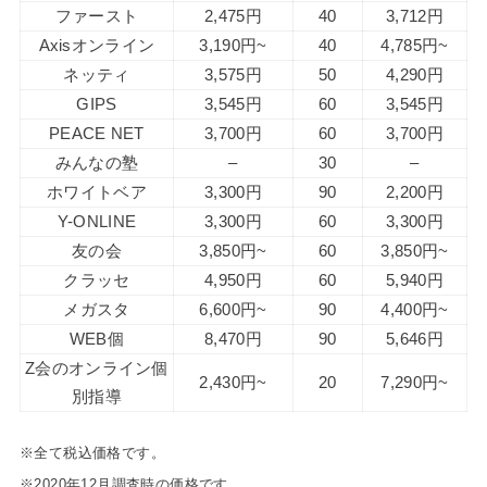
ファースト
2,475円
40
3,712円
Axisオンライン
3,190円~
40
4,785円~
ネッティ
3,575円
50
4,290円
GIPS
3,545円
60
3,545円
PEACE NET
3,700円
60
3,700円
みんなの塾
–
30
–
ホワイトベア
3,300円
90
2,200円
Y-ONLINE
3,300円
60
3,300円
友の会
3,850円~
60
3,850円~
クラッセ
4,950円
60
5,940円
メガスタ
6,600円~
90
4,400円~
WEB個
8,470円
90
5,646円
Z会のオンライン個
2,430円~
20
7,290円~
別指導
※全て税込価格です。
※2020年12月調査時の価格です。