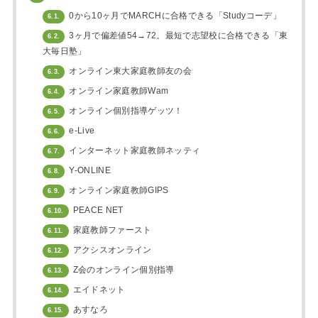
0から10ヶ月でMARCHに合格できる「Studyコーデ」
6.1.
3ヶ月で偏差値54→72。最短で志望校に合格できる「東
6.2.
大毎日塾」
オンライン東大家庭教師友の会
6.3.
オンライン家庭教師Wam
6.4.
オンライン個別指導ゲッツ！
6.5.
e-Live
6.6.
インターネット家庭教師ネッティ
6.7.
Y-ONLINE
6.8.
オンライン家庭教師GIPS
6.9.
PEACE NET
6.10.
家庭教師ファースト
6.11.
アクシスオンライン
6.12.
Z会のオンライン個別指導
6.13.
エイドネット
6.14.
あすなろ
6.15.