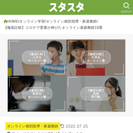
SEARCH
HOME
オンライン学習
オンライン個別指導・家庭教師
【徹底比較】コロナで需要が伸びたオンライン家庭教師19選
【徹底比較】
【徹底比較】
小学生
中学生
オンライン塾
オンライン塾
【徹底比較】
【徹底比較】
高校生
英検
オンライン塾
専門塾
2022.07.25
オンライン個別指導・家庭教師