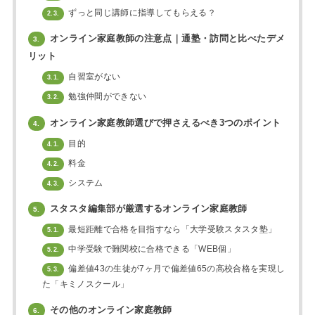
ずっと同じ講師に指導してもらえる？
2.3.
オンライン家庭教師の注意点｜通塾・訪問と比べたデメ
3.
リット
自習室がない
3.1.
勉強仲間ができない
3.2.
オンライン家庭教師選びで押さえるべき3つのポイント
4.
目的
4.1.
料金
4.2.
システム
4.3.
スタスタ編集部が厳選するオンライン家庭教師
5.
最短距離で合格を目指すなら「大学受験スタスタ塾」
5.1.
中学受験で難関校に合格できる「WEB個」
5.2.
偏差値43の生徒が7ヶ月で偏差値65の高校合格を実現し
5.3.
た「キミノスクール」
その他のオンライン家庭教師
6.