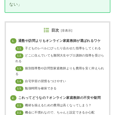
ない」
目次
[
非表示
]
通塾や訪問よりもオンライン家庭教師が選ばれるワケ
1.
子どものレベルにぴったり合わせた指導をしてくれる
1.1.
どこに住んでいても難関大生やプロ講師の指導を受けら
1.2.
れる
個別指導塾や訪問型家庭教師よりも費用を安く抑えられ
1.3.
る
自宅学習の習慣をつけやすい
1.4.
勉強時間を確保できる
1.5.
これってどうなの？オンライン家庭教師の不安や疑問
2.
機材を揃えるための費用は高くなってしまう？
2.1.
機会に不慣れなので、ちゃんと設定できるか心配
2.2.