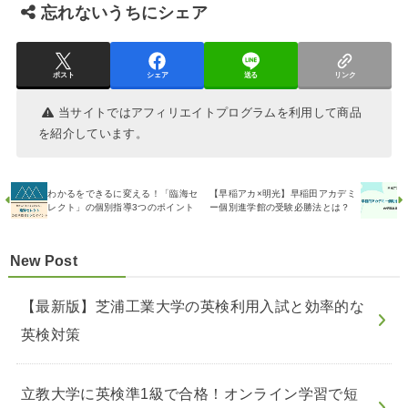
忘れないうちにシェア
ポスト
シェア
送る
リンク
当サイトではアフィリエイトプログラムを利用して商品
を紹介しています。
わかるをできるに変える！「臨海セ
【早稲アカ×明光】早稲田アカデミ
レクト」の個別指導3つのポイント
ー個別進学館の受験必勝法とは？
New Post
【最新版】芝浦工業大学の英検利用入試と効率的な
英検対策
立教大学に英検準1級で合格！オンライン学習で短