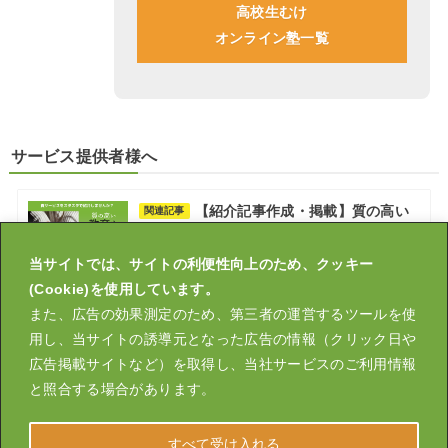
高校生むけ
オンライン塾一覧
サービス提供者様へ
【紹介記事作成・掲載】質の高い
関連記事
教育を全てのご家庭へ
2022.06.15
当サイトでは、サイトの利便性向上のため、クッキー
(Cookie)を使用しています。
また、広告の効果測定のため、第三者の運営するツールを使
用し、当サイトの誘導元となった広告の情報（クリック日や
広告掲載サイトなど）を取得し、当社サービスのご利用情報
運営会社
大学受験スタスタ塾
スタスタLIVE
と照合する場合があります。
英検オンライン塾ならスタスタLIVE英検®｜個別指導で合格まで
伴走
すべて受け入れる
プライバシーポリシー
特定商取引法に基づく表示
お問い合わせ