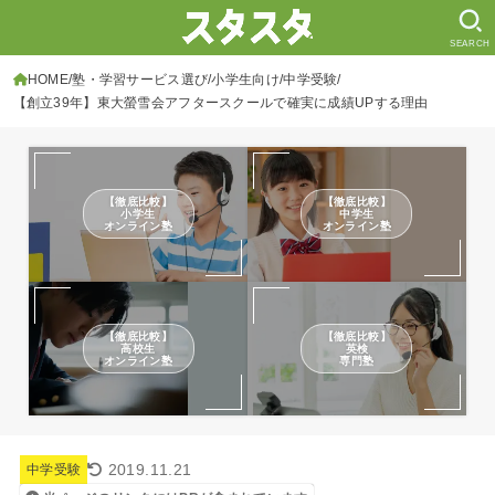
SEARCH
HOME
塾・学習サービス選び
小学生向け
中学受験
【創立39年】東大螢雪会アフタースクールで確実に成績UPする理由
【徹底比較】
【徹底比較】
小学生
中学生
オンライン塾
オンライン塾
【徹底比較】
【徹底比較】
高校生
英検
オンライン塾
専門塾
2019.11.21
中学受験