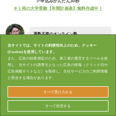
✅申込みかんたん30秒
キミ用の大学受験【年間計画表】無料作成中！
通塾不要のオンライン塾
プロの授業がご自宅で
↓
当サイトでは、サイトの利便性向上のため、クッキー
スタスタ代表
(Cookie)を使用しています。
鈴木孝一
小学生むけ
また、広告の効果測定のため、第三者の運営するツールを使
オンライン塾一覧
用し、当サイトの誘導元となった広告の情報（クリック日や
広告掲載サイトなど）を取得し、当社サービスのご利用情報
と照合する場合があります。
中学生むけ
オンライン塾一覧
すべて受け入れる
すべて拒否する
高校生むけ
オンライン塾一覧