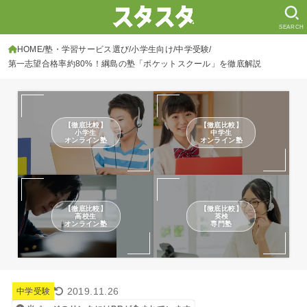
SEARCH
HOME
塾・学習サービス選び
小学生向け
中学受験
第一志望合格率約80%！綱島の塾「ポケットスクール」を徹底解説
【徹底比較】
【徹底比較】
小学生
中学生
オンライン塾
オンライン塾
【徹底比較】
【徹底比較】
高校生
英検
オンライン塾
専門塾
2019.11.26
中学受験