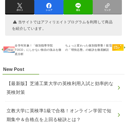
ポスト
シェア
送る
リンク
当サイトではアフィリエイトプログラムを利用して商品
を紹介しています。
全学年対象！「個別指導学院
ちょっと変わった個別指導塾！荻窪
TOCO」にしかない独自の強みを徹
の「明快志塾」の秘訣を徹底解説
底分析
New Post
【最新版】芝浦工業大学の英検利用入試と効率的な
英検対策
立教大学に英検準1級で合格！オンライン学習で短
期集中＆合格点を上回る秘訣とは？