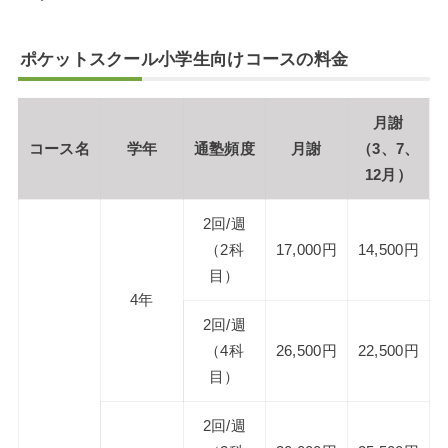
ポケットスクール小学生向けコースの料金
月謝
コース名
学年
通塾頻度
月謝
（3、7、
12月）
2回/週
（2科
17,000円
14,500円
目）
4年
2回/週
（4科
26,500円
22,500円
目）
2回/週