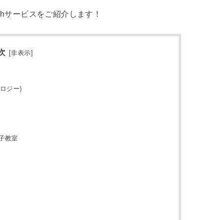
chサービスをご紹介します！
次
[
非表示
]
クノロジー)
親子教室