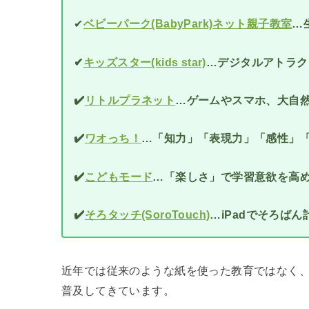
✔
ベビーパーク(BabyPark)ネット親子教室
…
✔
キッズスター(kids star)
…デジタルアトラク
✔️
リトルプラネット
…ゲームやスマホ、大自
✔️
ワオっち！
…「知力」「表現力」「感性」「
✔️
こどもモード
…「楽しさ」で学習意欲を高
✔️
そろタッチ(SoroTouch)
…iPadでそろば
近年では従来のような紙を使った教育ではなく、パ
普及してきています。