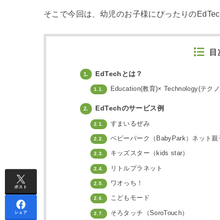
そこで今回は、幼児のお子様にぴったりのEdTe
目
EdTechとは？
1.
Education(教育)× Technology(テ
1.1.
EdTechのサービス例
2.
すまいるぜみ
2.1.
ベビーパーク（BabyPark）ネット
2.2.
キッズスター（kids star）
2.3.
リトルプラネット
2.4.
ワオっち！
2.5.
ポスト
こどもモード
2.6.
そろタッチ（SoroTouch）
シェア
2.7.