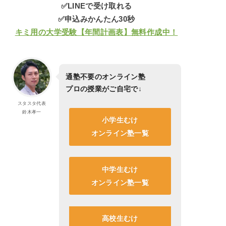
✅LINEで受け取れる
✅申込みかんたん30秒
キミ用の大学受験【年間計画表】無料作成中！
通塾不要のオンライン塾
プロの授業がご自宅で
↓
スタスタ代表
鈴木孝一
小学生むけ
オンライン塾一覧
中学生むけ
オンライン塾一覧
高校生むけ