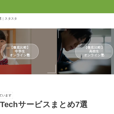
7選｜スタスタ
【徹底比較】
【徹底比較】
中学生
高校生
オンライン塾
オンライン塾
ています
Techサービスまとめ7選