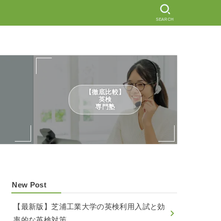
SEARCH
【徹底比較】
英検
専門塾
New Post
【最新版】芝浦工業大学の英検利用入試と効
率的な英検対策