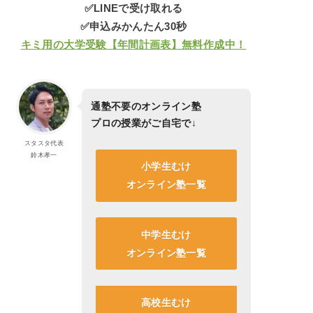
✅LINEで受け取れる
✅申込みかんたん30秒
キミ用の大学受験【年間計画表】無料作成中！
通塾不要のオンライン塾
プロの授業がご自宅で
↓
スタスタ代表
鈴木孝一
小学生むけ
オンライン塾一覧
中学生むけ
オンライン塾一覧
高校生むけ