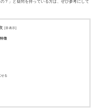
もの？」と疑問を持っている方は、ぜひ参考にして
次
[
非表示
]
特徴
試せる