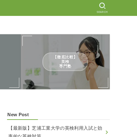
SEARCH
【徹底比較】
英検
専門塾
New Post
【最新版】芝浦工業大学の英検利用入試と効
率的な英検対策